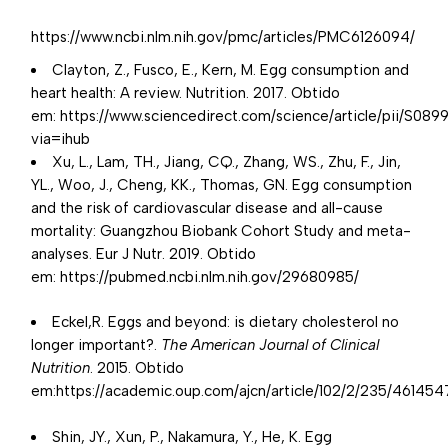
https://www.ncbi.nlm.nih.gov/pmc/articles/PMC6126094/
Clayton, Z., Fusco, E., Kern, M. Egg consumption and
heart health: A review. Nutrition. 2017. Obtido
em:
https://www.sciencedirect.com/science/article/pii/S0
via=ihub
Xu, L., Lam, TH., Jiang, CQ., Zhang, WS., Zhu, F., Jin,
YL., Woo, J., Cheng, KK., Thomas, GN. Egg consumption
and the risk of cardiovascular disease and all-cause
mortality: Guangzhou Biobank Cohort Study and meta-
analyses. Eur J Nutr. 2019. Obtido
em:
https://pubmed.ncbi.nlm.nih.gov/29680985/
Eckel,R. Eggs and beyond: is dietary cholesterol no
longer important?.
The American Journal of Clinical
Nutrition
. 2015. Obtido
em:
https://academic.oup.com/ajcn/article/102/2/235/461454
Shin, JY., Xun, P., Nakamura, Y., He, K. Egg