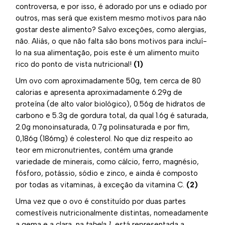
controversa, e por isso, é adorado por uns e odiado por
outros, mas será que existem mesmo motivos para não
gostar deste alimento? Salvo exceções, como alergias,
não. Aliás, o que não falta são bons motivos para incluí-
lo na sua alimentação, pois este é um alimento muito
rico do ponto de vista nutricional!
(1)
Um ovo com aproximadamente 50g, tem cerca de 80
calorias e apresenta aproximadamente 6.29g de
proteína (de alto valor biológico), 0.56g de hidratos de
carbono e 5.3g de gordura total, da qual 1.6g é saturada,
2.0g monoinsaturada, 0.7g polinsaturada e por fim,
0,186g (186mg) é colesterol. No que diz respeito ao
teor em micronutrientes, contém uma grande
variedade de minerais, como cálcio, ferro, magnésio,
fósforo, potássio, sódio e zinco, e ainda é composto
por todas as vitaminas, à exceção da vitamina C.
(2)
Uma vez que o ovo é constituído por duas partes
comestíveis nutricionalmente distintas, nomeadamente
a gema e a clara, na
tabela 1
, está representada a