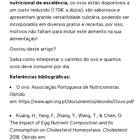
nutricional de excelência,
os ovos estão disponíveis a
um custo reduzido (1.70€ a dúzia), são saborosos e
apresentam grande versatilidade culinária, podendo ser
incorporados em diversos pratos e receitas, por isso,
motivos não faltam para incluir este alimento na sua
alimentação!
Gostou deste artigo?
Saiba como interpretar o carimbo do ovo
e
quantos
ovos deve consumir por dia
.
Referências bibliográficas:
O ovo. Associação Portuguesa de Nutricionistas.
Obtido
em:
https://www.apn.org.pt/documentos/ebooks/Oovo.pdf
Kuang, H., Yang, F., Zhang, Y., Wang, T., & Chen, G.
The Impact of Egg Nutrient Composition and Its
Consumption on Cholesterol Homeostasis.
Cholesterol
.
2018. Obtido em: