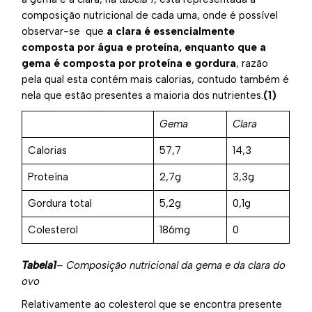
composição nutricional de cada uma, onde é possível
observar-se que
a clara é essencialmente
composta por água e proteína, enquanto que a
gema é composta por proteína e gordura
, razão
pela qual esta contém mais calorias, contudo também é
nela que estão presentes a maioria dos nutrientes.
(1)
Gema
Clara
Calorias
57,7
14,3
Proteína
2,7g
3,3g
Gordura total
5,2g
0,1g
Colesterol
186mg
0
Tabela
1
– Composição nutricional da gema e da clara do
ovo
Relativamente ao colesterol que se encontra presente