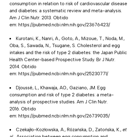
consumption in relation to risk of cardiovascular disease
and diabetes: a systematic review and meta-analysis.
Am J Clin Nutr. 2013. Obtido
em:
https://pubmed.ncbi.nlm.nih.gov/23676423/
Kurotani, K., Nanri, A., Goto, A., Mizoue, T., Noda, M.,
Oba, S., Sawada, N., Tsugane, S. Cholesterol and egg
intakes and the risk of type 2 diabetes: the Japan Public
Health Center-based Prospective Study. Br J Nutr.
2014. Obtido
em:
https://pubmed.ncbi.nlm.nih.gov/25230771/
Djoussé, L., Khawaja, AO., Gaziano, JM. Egg
consumption and risk of type 2 diabetes: a meta-
analysis of prospective studies. Am J Clin Nutr.
2016. Obtido
em:
https://pubmed.ncbi.nlm.nih.gov/26739035/
Czekajło-Kozłowska, A., Różańska, D., Zatońska, K.,
et
al.
Association between egg consumption and