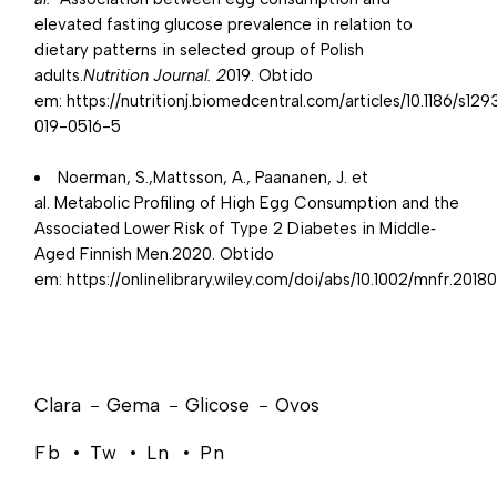
elevated fasting glucose prevalence in relation to
dietary patterns in selected group of Polish
adults.
Nutrition Journal. 2
019. Obtido
em:
https://nutritionj.biomedcentral.com/articles/10.1186/s12
019-0516-5
Noerman, S.,Mattsson, A., Paananen, J. et
al. Metabolic Profiling of High Egg Consumption and the
Associated Lower Risk of Type 2 Diabetes in Middle‐
Aged Finnish Men.2020. Obtido
em:
https://onlinelibrary.wiley.com/doi/abs/10.1002/mnfr.201
Clara
Gema
Glicose
Ovos
Fb
Tw
Ln
Pn