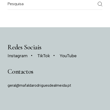
Redes Sociais
Instagram
TikTok
YouTube
Contactos
geral@mafaldarodriguesdealmeida.pt