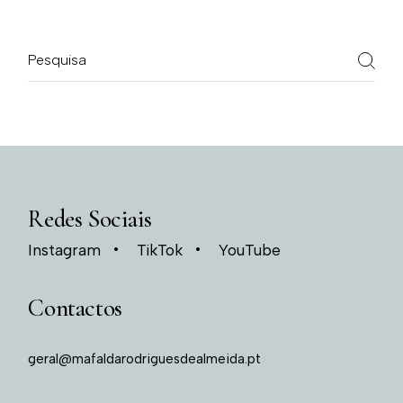
Redes Sociais
Instagram
TikTok
YouTube
Contactos
geral@mafaldarodriguesdealmeida.pt