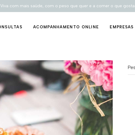
trição
Viva com mais saúde, com o peso que quer e a comer o que gosta
stes genéticos
ONSULTAS
ACOMPANHAMENTO ONLINE
EMPRESAS
e
rcar consulta de
trição
stes genéticos
e