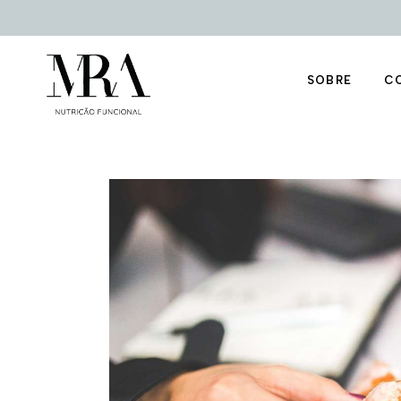
nu
Livros
Te
Media
Podcast
SOBRE
C
Canal YouTub
Filosofia
Ma
nu
Livros
Te
Media
Podcast
Canal YouTub