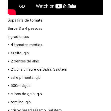
Sopa Fria de tomate
Serve 3 a 4 pessoas
Ingredientes
• 4 tomates médios
• azeite, q.b.
• 2 dentes de alho
• 2 c.chá vinagre de Sidra, Salutem
• sal e pimenta, q.b.
• 500ml água
• cubos de gelo, q.b.
• tomilho, q.b.
• crispy bread sésamo, Salutem