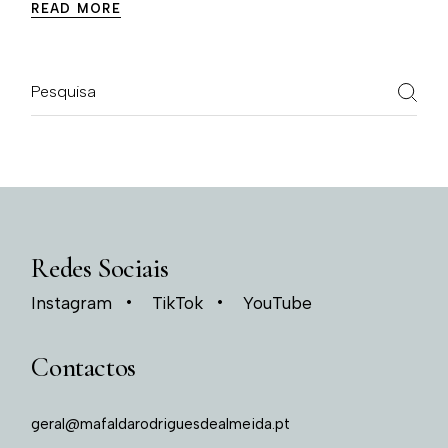
READ MORE
Redes Sociais
Instagram
TikTok
YouTube
Contactos
geral@mafaldarodriguesdealmeida.pt