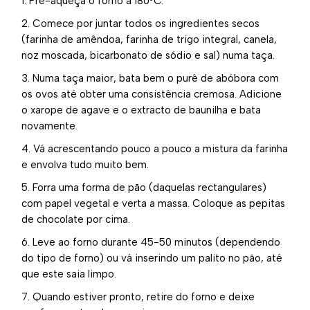
1. Pré-aqueça o forno a 180ºC.
2. Comece por juntar todos os ingredientes secos
(farinha de amêndoa, farinha de trigo integral, canela,
noz moscada, bicarbonato de sódio e sal) numa taça.
3. Numa taça maior, bata bem o purê de abóbora com
os ovos até obter uma consistência cremosa. Adicione
o xarope de agave e o extracto de baunilha e bata
novamente.
4. Vá acrescentando pouco a pouco a mistura da farinha
e envolva tudo muito bem.
5. Forra uma forma de pão (daquelas rectangulares)
com papel vegetal e verta a massa. Coloque as pepitas
de chocolate por cima.
6. Leve ao forno durante 45-50 minutos (dependendo
do tipo de forno) ou vá inserindo um palito no pão, até
que este saia limpo.
7. Quando estiver pronto, retire do forno e deixe