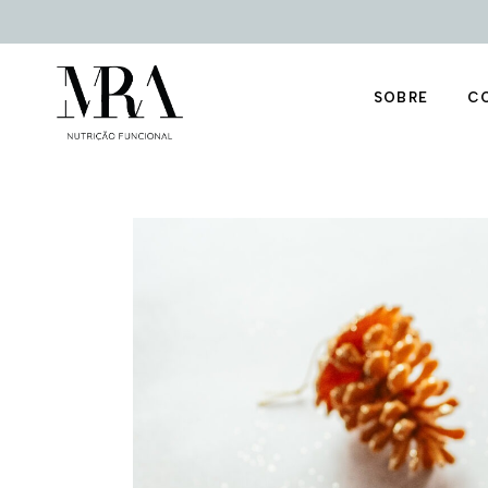
nu
Livros
Te
Media
Podcast
SOBRE
C
Canal YouTub
Filosofia
Ma
nu
Livros
Te
Media
Podcast
Canal YouTub