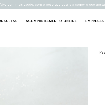
trição
Viva com mais saúde, com o peso que quer e a comer o que gosta
stes genéticos
ONSULTAS
ACOMPANHAMENTO ONLINE
EMPRESAS
e
rcar consulta de
trição
stes genéticos
e