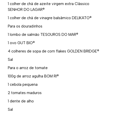
1 colher de chá de azeite virgem extra Clássico
SENHOR DO LAGAR®
1 colher de chá de
vinagre balsâmico DELIKATO®
Para os douradinhos
1
lombo de salmão TESOUROS DO MAR®
1
ovo GUT BIO®
4 colheres de sopa de
corn flakes GOLDEN BRIDGE®
Sal
Para o arroz de tomate
100g de
arroz agulha BOM RI®
1 cebola pequena
2 tomates maduros
1 dente de alho
Sal