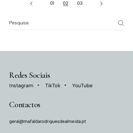
01
02
03
Redes Sociais
Instagram
TikTok
YouTube
Contactos
geral@mafaldarodriguesdealmeida.pt